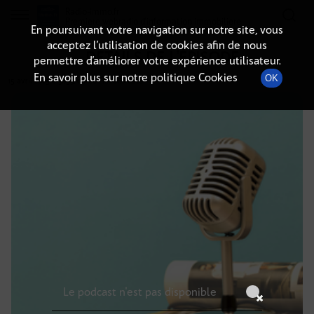
Radio-immo.fr
Premiere webradio d'information immobiliere
En poursuivant votre navigation sur notre site, vous
acceptez l’utilisation de cookies afin de nous
DÉTAILS DE L'ÉPISODE
permettre d’améliorer votre expérience utilisateur.
En savoir plus sur notre politique Cookies
OK
15 avril 2025
à 3h59
, durée : Invalid date
Le podcast n'est pas disponible