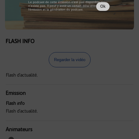
Le podcast de cette émission n'est pas disponible ou
n'existe pas. Il peut y avoir un certain délai entre la fin de
Ok
l'émission et la génération du podcast.
FLASH INFO
Regarder la vidéo
Flash d'actualité.
Emission
Flash info
Flash d'actualité.
Animateurs