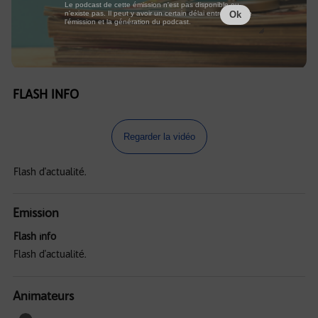
Le podcast de cette émission n'est pas disponible ou
n'existe pas. Il peut y avoir un certain délai entre la fin de
Ok
l'émission et la génération du podcast.
FLASH INFO
Regarder la vidéo
Flash d'actualité.
Emission
Flash info
Flash d'actualité.
Animateurs