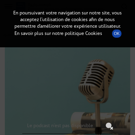
Radio-immo.fr
Premiere webradio d'information immobiliere
En poursuivant votre navigation sur notre site, vous
acceptez l’utilisation de cookies afin de nous
DÉTAILS DE L'ÉPISODE
permettre d’améliorer votre expérience utilisateur.
En savoir plus sur notre politique Cookies
OK
23 avril 2025
à 10h59
, durée : Invalid date
Le podcast n'est pas disponible