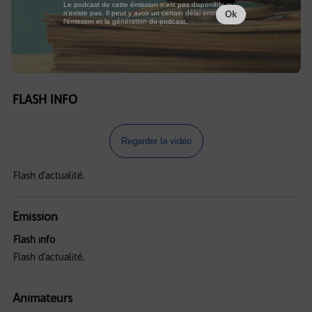
Le podcast de cette émission n'est pas disponible ou
n'existe pas. Il peut y avoir un certain délai entre la fin de
Ok
l'émission et la génération du podcast.
FLASH INFO
Regarder la vidéo
Flash d'actualité.
Emission
Flash info
Flash d'actualité.
Animateurs