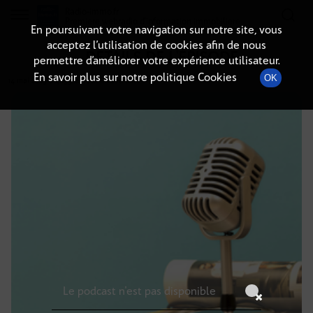
Radio-immo.fr
Premiere webradio d'information immobiliere
En poursuivant votre navigation sur notre site, vous
acceptez l’utilisation de cookies afin de nous
DÉTAILS DE L'ÉPISODE
permettre d’améliorer votre expérience utilisateur.
En savoir plus sur notre politique Cookies
OK
14 mai 2025
à 4h59
, durée : Invalid date
Le podcast n'est pas disponible