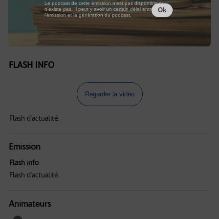
Le podcast de cette émission n'est pas disponible ou
n'existe pas. Il peut y avoir un certain délai entre la fin de
Ok
l'émission et la génération du podcast.
FLASH INFO
Regarder la vidéo
Flash d'actualité.
Emission
Flash info
Flash d'actualité.
Animateurs