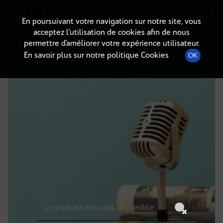
Radio-immo.fr
Premiere webradio d'information immobiliere
En poursuivant votre navigation sur notre site, vous
acceptez l’utilisation de cookies afin de nous
DÉTAILS DE L'ÉPISODE
permettre d’améliorer votre expérience utilisateur.
En savoir plus sur notre politique Cookies
OK
21 mai 2025
à 5h59
, durée : Invalid date
Le podcast n'est pas disponible