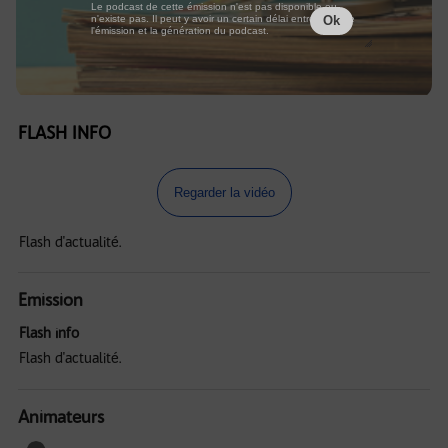
Le podcast de cette émission n'est pas disponible ou
n'existe pas. Il peut y avoir un certain délai entre la fin de
Ok
l'émission et la génération du podcast.
FLASH INFO
Regarder la vidéo
Flash d'actualité.
Emission
Flash info
Flash d'actualité.
Animateurs