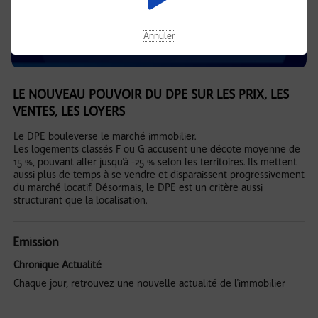
Annuler
LE NOUVEAU POUVOIR DU DPE SUR LES PRIX, LES
VENTES, LES LOYERS
Le DPE bouleverse le marché immobilier.
Les logements classés F ou G accusent une décote moyenne de
15 %, pouvant aller jusqu’à -25 % selon les territoires. Ils mettent
aussi plus de temps à se vendre et disparaissent progressivement
du marché locatif. Désormais, le DPE est un critère aussi
structurant que la localisation.
Emission
Chronique Actualité
Chaque jour, retrouvez une nouvelle actualité de l'immobilier