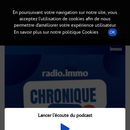
Radio-immo.fr
Premiere webradio d'information immobiliere
En poursuivant votre navigation sur notre site, vous
acceptez l’utilisation de cookies afin de nous
DÉTAILS DE L'ÉPISODE
permettre d’améliorer votre expérience utilisateur.
En savoir plus sur notre politique Cookies
OK
15 mai 2025
à 4h02
, durée : 3 minutes
Lancer l'écoute du podcast