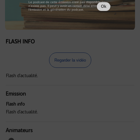
Le podcast de cette émission n'est pas disponible ou
n'existe pas. Il peut y avoir un certain délai entre la fin de
Ok
l'émission et la génération du podcast.
FLASH INFO
Regarder la vidéo
Flash d'actualité.
Emission
Flash info
Flash d'actualité.
Animateurs