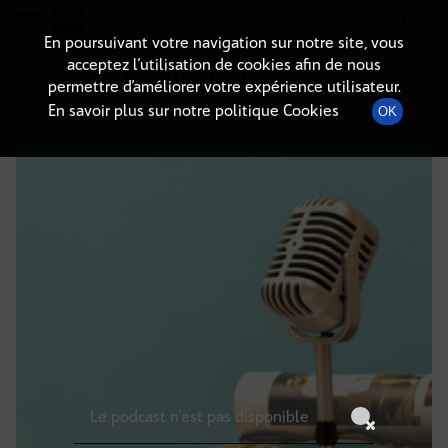
Radio-immo.fr
Premiere webradio d'information immobiliere
En poursuivant votre navigation sur notre site, vous
acceptez l’utilisation de cookies afin de nous
DÉTAILS DE L'ÉPISODE
permettre d’améliorer votre expérience utilisateur.
En savoir plus sur notre politique Cookies
OK
23 mai 2025
à 10h59
, durée : Invalid date
Le podcast n'est pas disponible