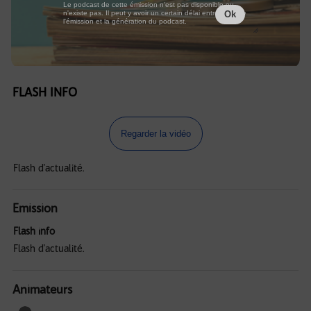
Le podcast de cette émission n'est pas disponible ou
n'existe pas. Il peut y avoir un certain délai entre la fin de
Ok
l'émission et la génération du podcast.
FLASH INFO
Regarder la vidéo
Flash d'actualité.
Emission
Flash info
Flash d'actualité.
Animateurs