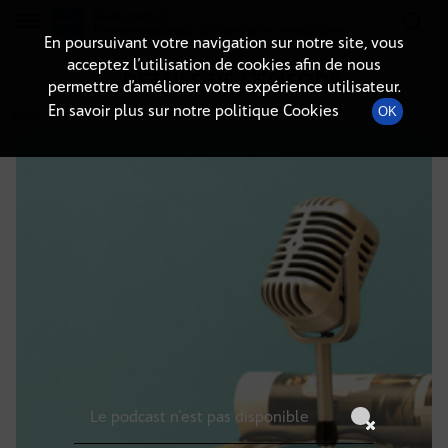
Radio-immo.fr
Premiere webradio d'information immobiliere
En poursuivant votre navigation sur notre site, vous
acceptez l’utilisation de cookies afin de nous
DÉTAILS DE L'ÉPISODE
permettre d’améliorer votre expérience utilisateur.
En savoir plus sur notre politique Cookies
OK
25 mai 2025
à 15h59
, durée : Invalid date
Le podcast n'est pas disponible