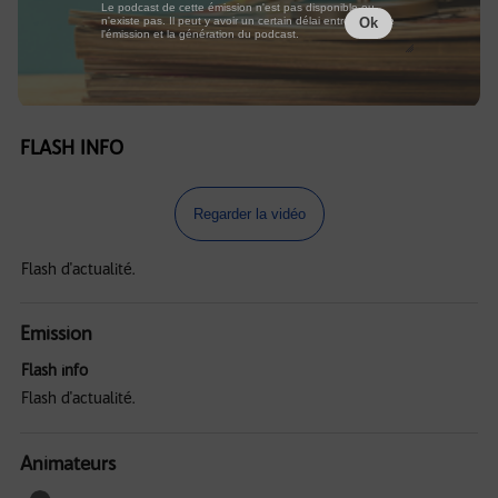
Le podcast de cette émission n'est pas disponible ou
n'existe pas. Il peut y avoir un certain délai entre la fin de
Ok
l'émission et la génération du podcast.
FLASH INFO
Regarder la vidéo
Flash d'actualité.
Emission
Flash info
Flash d'actualité.
Animateurs