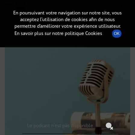
Radio-immo.fr
Premiere webradio d'information immobiliere
En poursuivant votre navigation sur notre site, vous
acceptez l’utilisation de cookies afin de nous
DÉTAILS DE L'ÉPISODE
permettre d’améliorer votre expérience utilisateur.
En savoir plus sur notre politique Cookies
OK
25 mai 2025
à 18h59
, durée : Invalid date
Le podcast n'est pas disponible