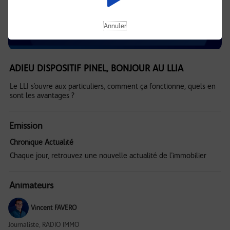
Annuler
ADIEU DISPOSITIF PINEL, BONJOUR AU LLIA
Le LLI s’ouvre aux particuliers, comment ça fonctionne, quels en
sont les avantages ?
Emission
Chronique Actualité
Chaque jour, retrouvez une nouvelle actualité de l'immobilier
Animateurs
Vincent FAVERO
Journaliste, RADIO IMMO