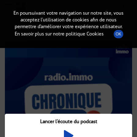
Radio-immo.fr
Premiere webradio d'information immobiliere
En poursuivant votre navigation sur notre site, vous
acceptez l’utilisation de cookies afin de nous
DÉTAILS DE L'ÉPISODE
permettre d’améliorer votre expérience utilisateur.
En savoir plus sur notre politique Cookies
OK
26 mai 2025
à 4h02
, durée : 2 minutes
Lancer l'écoute du podcast