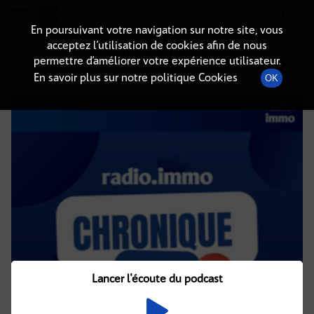
Radio-immo.fr
Premiere webradio d'information immobiliere
En poursuivant votre navigation sur notre site, vous
acceptez l’utilisation de cookies afin de nous
DÉTAILS DE L'ÉPISODE
permettre d’améliorer votre expérience utilisateur.
En savoir plus sur notre politique Cookies
OK
27 mai 2025
à 4h02
, durée : 2 minutes
Lancer l'écoute du podcast