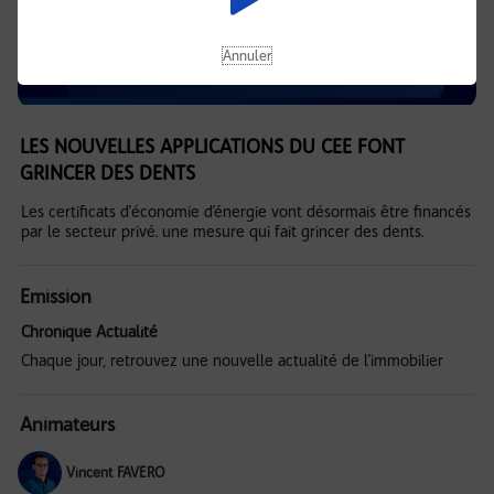
Annuler
LES NOUVELLES APPLICATIONS DU CEE FONT
GRINCER DES DENTS
Les certificats d'économie d’énergie vont désormais être financés
par le secteur privé. une mesure qui fait grincer des dents.
Emission
Chronique Actualité
Chaque jour, retrouvez une nouvelle actualité de l'immobilier
Animateurs
Vincent FAVERO