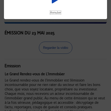
Annuler
ÉMISSION DU 23 MAI 2025
Regarder la vidéo
Emission
Le Grand Rendez-vous de L'Immobilier
Le Grand rendez-vous de l’Immobilier est l’émission
incontournable pour ne rien rater du secteur et faire les bons
choix, que vous soyez locataire, propriétaire ou investisseur.
Chaque mois, nous recevons un acteur incontournable de
l’immobilier grand public. Au menu de cette émission qui se veut
à la fois sérieuse, pédagogique et accessible : décryptage de
l’actu, reportages, coups de gueule et conseils pratiques.