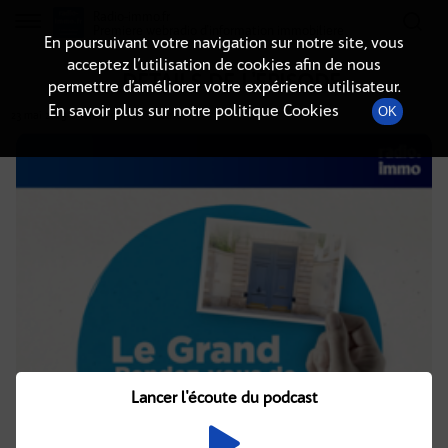
Radio-immo.fr
Premiere webradio d'information immobiliere
En poursuivant votre navigation sur notre site, vous
acceptez l’utilisation de cookies afin de nous
DÉTAILS DE L'ÉPISODE
permettre d’améliorer votre expérience utilisateur.
En savoir plus sur notre politique Cookies
OK
23 mai 2025
à 16h02
, durée : 1 heure
Lancer l'écoute du podcast