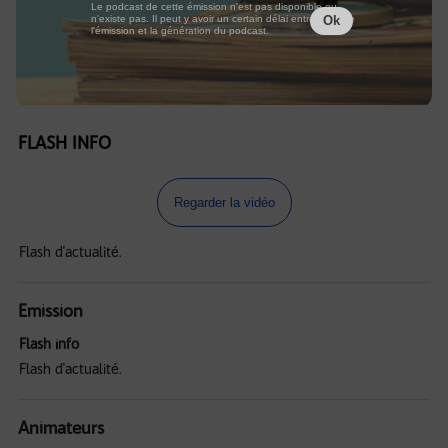
Le podcast de cette émission n'est pas disponible ou
n'existe pas. Il peut y avoir un certain délai entre la fin de
Ok
l'émission et la génération du podcast.
FLASH INFO
Regarder la vidéo
Flash d'actualité.
Emission
Flash info
Flash d'actualité.
Animateurs