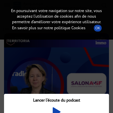
Radio-immo.fr
Premiere webradio d'information immobiliere
En poursuivant votre navigation sur notre site, vous
acceptez l’utilisation de cookies afin de nous
DÉTAILS DE L'ÉPISODE
permettre d’améliorer votre expérience utilisateur.
En savoir plus sur notre politique Cookies
OK
3 juin 2025
à 8h02
, durée : 12 minutes
Lancer l'écoute du podcast