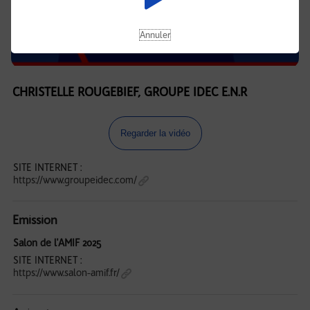
Annuler
CHRISTELLE ROUGEBIEF, GROUPE IDEC E.N.R
Regarder la vidéo
SITE INTERNET :
https://www.groupeidec.com/
Emission
Salon de l'AMIF 2025
SITE INTERNET :
https://www.salon-amif.fr/