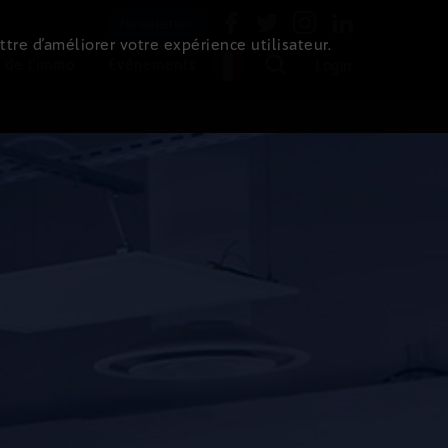
Newsletter
ttre d’améliorer votre expérience utilisateur.
 de l'immo
Evénements
Login