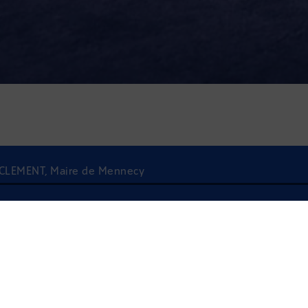
N CLEMENT, Maire de Mennecy
À l'écoute