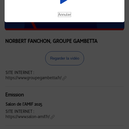
Annuler
NORBERT FANCHON, GROUPE GAMBETTA
Regarder la vidéo
SITE INTERNET :
https://www.groupegambetta.fr/
Emission
Salon de l'AMIF 2025
SITE INTERNET :
https://www.salon-amif.fr/