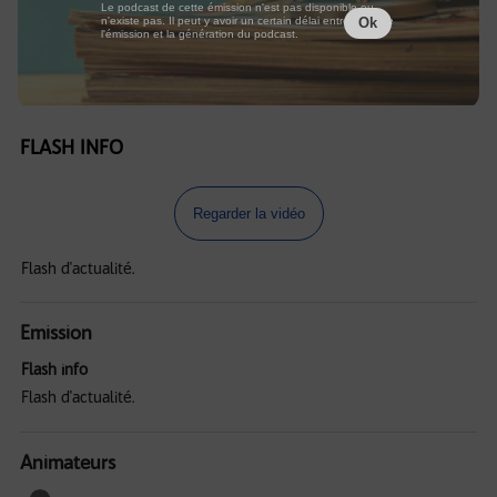
Le podcast de cette émission n'est pas disponible ou
n'existe pas. Il peut y avoir un certain délai entre la fin de
Ok
l'émission et la génération du podcast.
FLASH INFO
Regarder la vidéo
Flash d'actualité.
Emission
Flash info
Flash d'actualité.
Animateurs