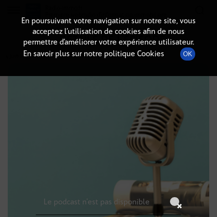
Radio-immo.fr
Premiere webradio d'information immobiliere
En poursuivant votre navigation sur notre site, vous
acceptez l’utilisation de cookies afin de nous
DÉTAILS DE L'ÉPISODE
permettre d’améliorer votre expérience utilisateur.
En savoir plus sur notre politique Cookies
OK
4 juin 2025
à 9h59
, durée : Invalid date
Le podcast n'est pas disponible