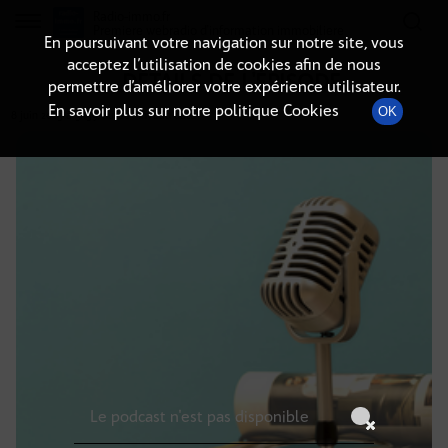
Radio-immo.fr
Premiere webradio d'information immobiliere
En poursuivant votre navigation sur notre site, vous
acceptez l’utilisation de cookies afin de nous
DÉTAILS DE L'ÉPISODE
permettre d’améliorer votre expérience utilisateur.
En savoir plus sur notre politique Cookies
OK
8 juin 2025
à 3h59
, durée : Invalid date
Le podcast n'est pas disponible