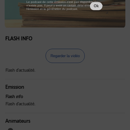
Le podcast de cette émission n'est pas disponible ou
n'existe pas. Il peut y avoir un certain délai entre la fin de
Ok
l'émission et la génération du podcast.
FLASH INFO
Regarder la vidéo
Flash d'actualité.
Emission
Flash info
Flash d'actualité.
Animateurs