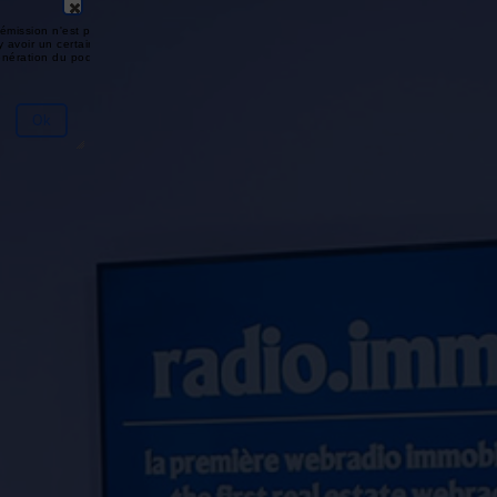
émission n'est pas disponible ou
y avoir un certain délai entre la fin
génération du podcast.
Ok