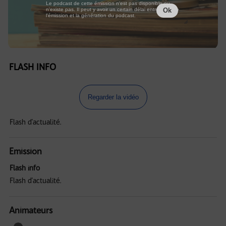
Le podcast de cette émission n'est pas disponible ou
n'existe pas. Il peut y avoir un certain délai entre la fin de
Ok
l'émission et la génération du podcast.
FLASH INFO
Regarder la vidéo
Flash d'actualité.
Emission
Flash info
Flash d'actualité.
Animateurs