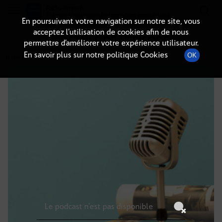
Radio-immo.fr
Premiere webradio d'information immobiliere
En poursuivant votre navigation sur notre site, vous
acceptez l’utilisation de cookies afin de nous
DÉTAILS DE L'ÉPISODE
permettre d’améliorer votre expérience utilisateur.
En savoir plus sur notre politique Cookies
OK
11 juin 2025
à 14h59
, durée : Invalid date
Le podcast n'est pas disponible