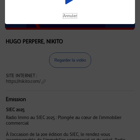
Annuler
HUGO PERPERE, NIKITO
Regarder la vidéo
SITE INTERNET :
https://nikito.com/
Emission
SIEC 2025
Radio Immo au SIEC 2025 : Plongée au cœur de l'immobilier
commercial
À l’occasion de la 20e édition du SIEC, le rendez-vous