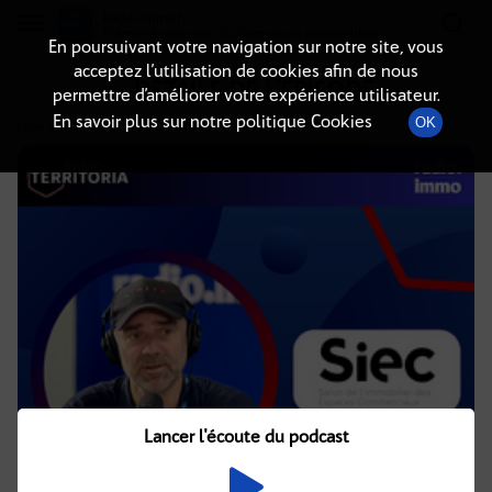
Radio-immo.fr
Premiere webradio d'information immobiliere
En poursuivant votre navigation sur notre site, vous
acceptez l’utilisation de cookies afin de nous
DÉTAILS DE L'ÉPISODE
permettre d’améliorer votre expérience utilisateur.
En savoir plus sur notre politique Cookies
OK
11 juin 2025
à 11h45
, durée : 13 minutes
Lancer l'écoute du podcast