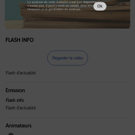
Le podcast de cette émission n'est pas disponible ou
n'existe pas. Il peut y avoir un certain délai entre la fin de
Ok
l'émission et la génération du podcast.
FLASH INFO
Regarder la vidéo
Flash d'actualité.
Emission
Flash info
Flash d'actualité.
Animateurs