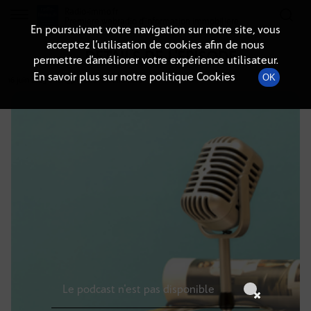
Radio-immo.fr
Premiere webradio d'information immobiliere
En poursuivant votre navigation sur notre site, vous
acceptez l’utilisation de cookies afin de nous
DÉTAILS DE L'ÉPISODE
permettre d’améliorer votre expérience utilisateur.
En savoir plus sur notre politique Cookies
OK
16 juin 2025
à 18h59
, durée : Invalid date
Le podcast n'est pas disponible