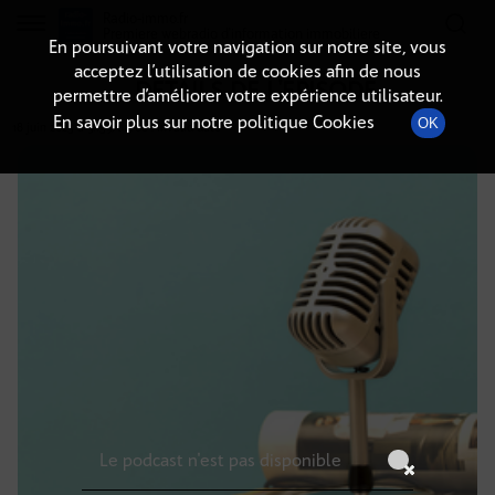
Radio-immo.fr
Premiere webradio d'information immobiliere
En poursuivant votre navigation sur notre site, vous
acceptez l’utilisation de cookies afin de nous
DÉTAILS DE L'ÉPISODE
permettre d’améliorer votre expérience utilisateur.
En savoir plus sur notre politique Cookies
OK
18 juin 2025
à 3h59
, durée : Invalid date
Le podcast n'est pas disponible