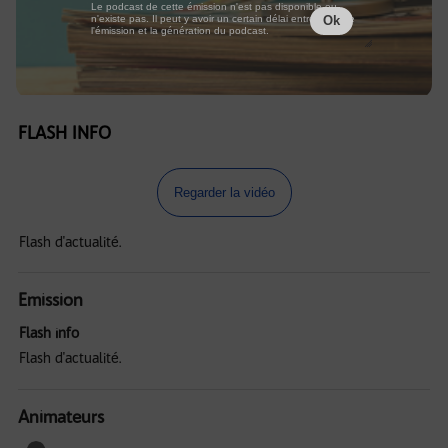
Le podcast de cette émission n'est pas disponible ou
n'existe pas. Il peut y avoir un certain délai entre la fin de
Ok
l'émission et la génération du podcast.
FLASH INFO
Regarder la vidéo
Flash d'actualité.
Emission
Flash info
Flash d'actualité.
Animateurs