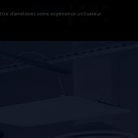
Newsletter
ttre d’améliorer votre expérience utilisateur.
 de l'immo
Evénements
Login