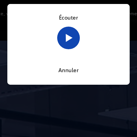
e, vous acceptez l’utilisation de cookies afin de nous perme
Écouter
Le direct
Thématiques
La radio
Le mag
En savoir plus sur notre politique Cookies
OK
Annuler