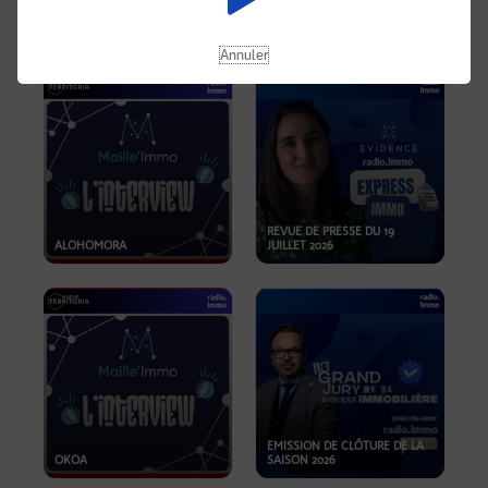
OPPORTUNITÉS… ET SI LE BON
PLAN SE TROUVAIT LÀ OÙ ON
EMISSION SPÉCIALE SIBCA
NE REGARDE PAS ASSEZ ?
2026
Annuler
REVUE DE PRESSE DU 19
ALOHOMORA
JUILLET 2026
EMISSION DE CLÔTURE DE LA
OKOA
SAISON 2026