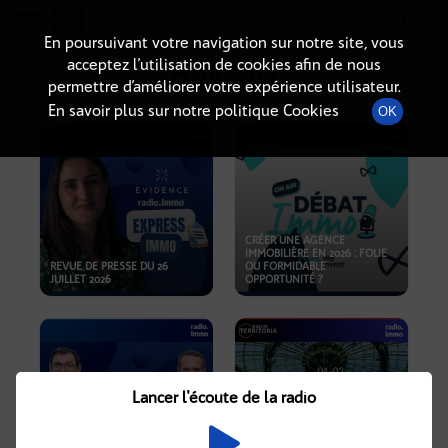
Radio-immo.fr
Premiere webradio d'information immobiliere
En poursuivant votre navigation sur notre site, vous
acceptez l’utilisation de cookies afin de nous
PODCASTS
permettre d’améliorer votre expérience utilisateur.
En savoir plus sur notre politique Cookies
OK
CRÉER UNE AGENCE
IMMOBILIÈRE EN 2026 : FOLIE
REVUE DE PRESSE DU 26
OU FORMIDABLE
JUILLET 2026
OPPORTUNITÉ ?
Lancer l'écoute de la radio
CRISE IMMOBILIÈRE, PRIX EN
BAISSE, NOUVELLES