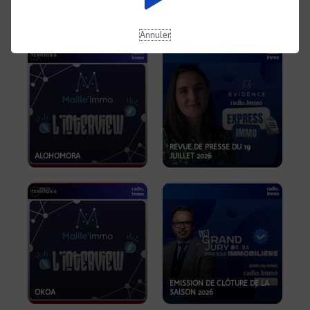
OPPORTUNITÉS… ET SI LE BON
PLAN SE TROUVAIT LÀ OÙ ON
EMISSION SPÉCIALE SIBCA
NE REGARDE PAS ASSEZ ?
2026
Annuler
REVUE DE PRESSE DU 19
ALOHOMORA
JUILLET 2026
EMISSION DE CLÔTURE DE LA
OKOA
SAISON 2026