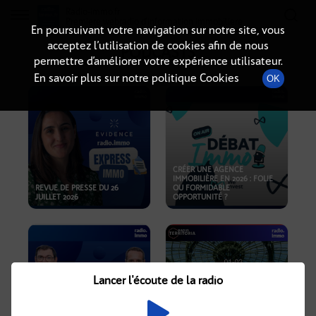
Radio-immo.fr
Premiere webradio d'information immobiliere
En poursuivant votre navigation sur notre site, vous
acceptez l’utilisation de cookies afin de nous
PODCASTS
permettre d’améliorer votre expérience utilisateur.
En savoir plus sur notre politique Cookies
OK
CRÉER UNE AGENCE
IMMOBILIÈRE EN 2026 : FOLIE
REVUE DE PRESSE DU 26
OU FORMIDABLE
JUILLET 2026
OPPORTUNITÉ ?
Lancer l'écoute de la radio
CRISE IMMOBILIÈRE, PRIX EN
BAISSE, NOUVELLES