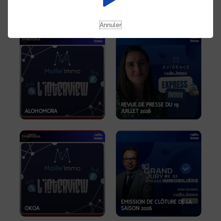
OPPORTUNITÉS… ET SI LE BON
PLAN SE TROUVAIT LÀ OÙ ON
EMISSION SPÉCIALE SIBCA
NE REGARDE PAS ASSEZ ?
2026
Annuler
REVUE DE PRESSE DU 19
ALOHOMORA
JUILLET 2026
EMISSION DE CLÔTURE DE LA
OKOA
SAISON 2026