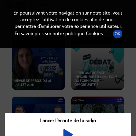
Radio-immo.fr
Premiere webradio d'information immobiliere
En poursuivant votre navigation sur notre site, vous
acceptez l’utilisation de cookies afin de nous
PODCASTS
permettre d’améliorer votre expérience utilisateur.
En savoir plus sur notre politique Cookies
OK
CRÉER UNE AGENCE
IMMOBILIÈRE EN 2026 : FOLIE
REVUE DE PRESSE DU 26
OU FORMIDABLE
JUILLET 2026
OPPORTUNITÉ ?
Lancer l'écoute de la radio
CRISE IMMOBILIÈRE, PRIX EN
BAISSE, NOUVELLES