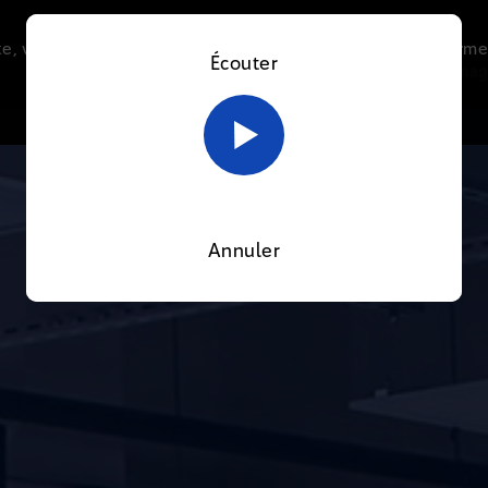
e, vous acceptez l’utilisation de cookies afin de nous perme
Écouter
Le direct
Thématiques
La radio
Le mag
En savoir plus sur notre politique Cookies
OK
Annuler