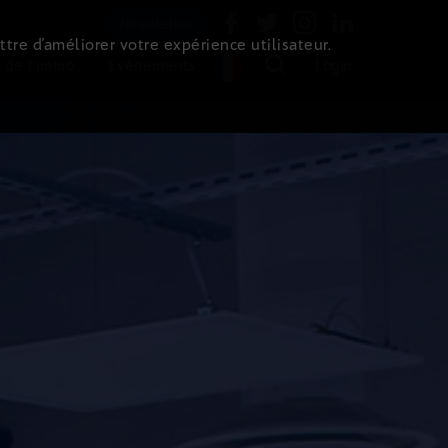
Newsletter
ttre d’améliorer votre expérience utilisateur.
 de l'immo
Evénements
Login