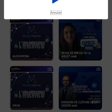
OPPORTUNITÉS… ET SI LE BON
PLAN SE TROUVAIT LÀ OÙ ON
EMISSION SPÉCIALE SIBCA
NE REGARDE PAS ASSEZ ?
2026
Annuler
REVUE DE PRESSE DU 19
ALOHOMORA
JUILLET 2026
EMISSION DE CLÔTURE DE LA
OKOA
SAISON 2026