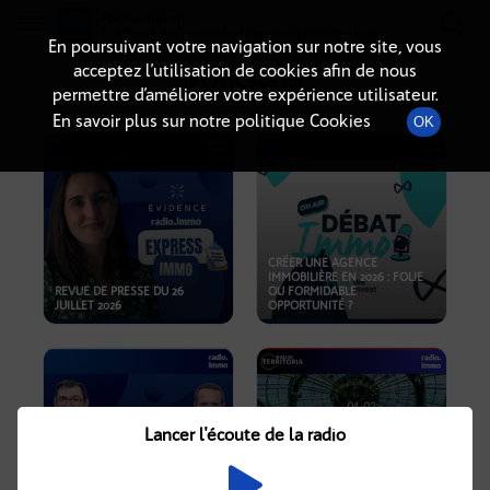
Radio-immo.fr
Premiere webradio d'information immobiliere
En poursuivant votre navigation sur notre site, vous
acceptez l’utilisation de cookies afin de nous
PODCASTS
permettre d’améliorer votre expérience utilisateur.
En savoir plus sur notre politique Cookies
OK
CRÉER UNE AGENCE
IMMOBILIÈRE EN 2026 : FOLIE
REVUE DE PRESSE DU 26
OU FORMIDABLE
JUILLET 2026
OPPORTUNITÉ ?
Lancer l'écoute de la radio
CRISE IMMOBILIÈRE, PRIX EN
BAISSE, NOUVELLES