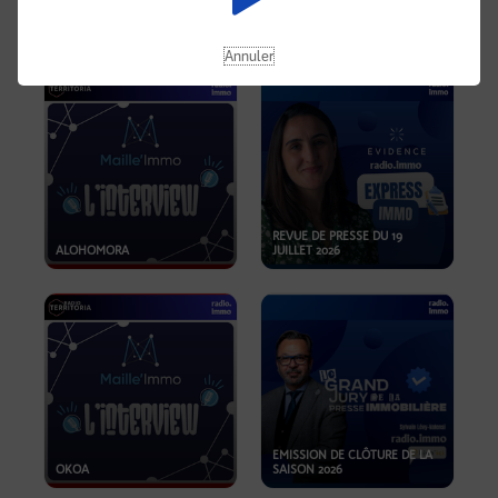
OPPORTUNITÉS… ET SI LE BON
PLAN SE TROUVAIT LÀ OÙ ON
EMISSION SPÉCIALE SIBCA
NE REGARDE PAS ASSEZ ?
2026
Annuler
REVUE DE PRESSE DU 19
ALOHOMORA
JUILLET 2026
EMISSION DE CLÔTURE DE LA
OKOA
SAISON 2026