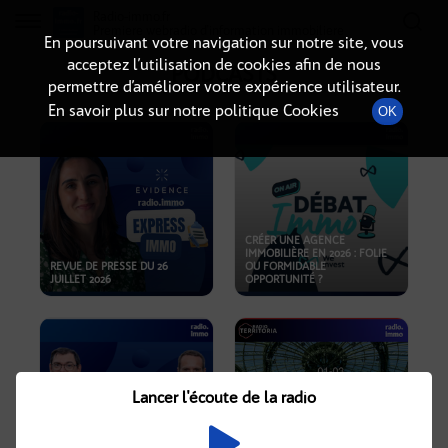
Radio-immo.fr
Premiere webradio d'information immobiliere
En poursuivant votre navigation sur notre site, vous
acceptez l’utilisation de cookies afin de nous
PODCASTS
permettre d’améliorer votre expérience utilisateur.
En savoir plus sur notre politique Cookies
OK
CRÉER UNE AGENCE
IMMOBILIÈRE EN 2026 : FOLIE
REVUE DE PRESSE DU 26
OU FORMIDABLE
JUILLET 2026
OPPORTUNITÉ ?
Lancer l'écoute de la radio
CRISE IMMOBILIÈRE, PRIX EN
BAISSE, NOUVELLES