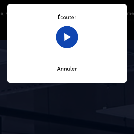
e, vous acceptez l’utilisation de cookies afin de nous perme
Écouter
Le direct
Thématiques
La radio
Le mag
En savoir plus sur notre politique Cookies
OK
Annuler