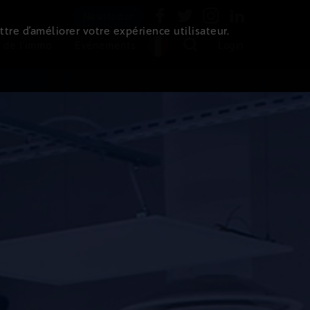
Newsletter
ttre d’améliorer votre expérience utilisateur.
 de l'immo
Evénements
Login