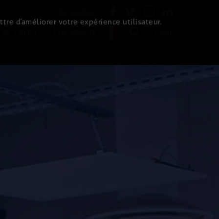
Newsletter
ttre d’améliorer votre expérience utilisateur.
 de l'immo
Evénements
Login