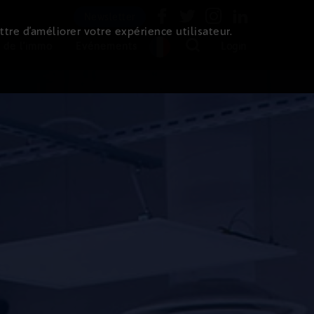
Newsletter
ttre d’améliorer votre expérience utilisateur.
 de l'immo
Evénements
Login