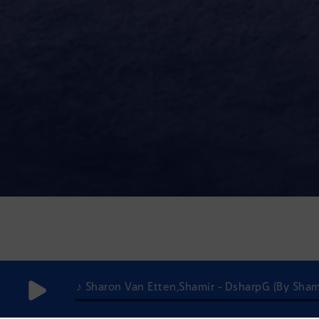
♪ Sharon Van Etten,Shamir - DsharpG (By Sham