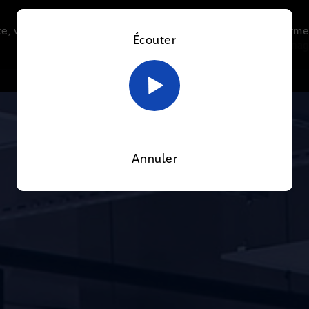
e, vous acceptez l’utilisation de cookies afin de nous perme
Écouter
Le direct
Thématiques
La radio
Le mag
En savoir plus sur notre politique Cookies
OK
Annuler