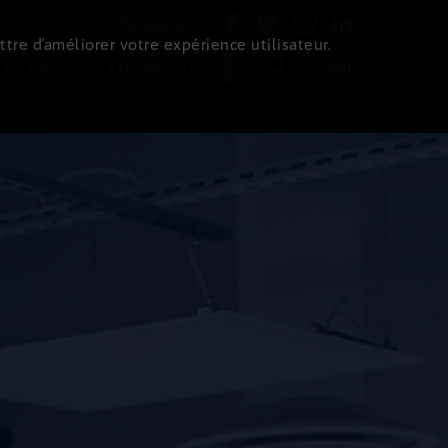
Newsletter
ttre d’améliorer votre expérience utilisateur.
 de l'immo
Evénements
Login