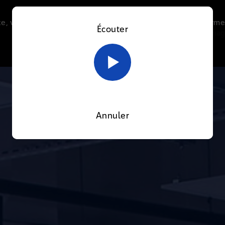
e, vous acceptez l’utilisation de cookies afin de nous perme
Écouter
Le direct
Thématiques
La radio
Le mag
En savoir plus sur notre politique Cookies
OK
Annuler