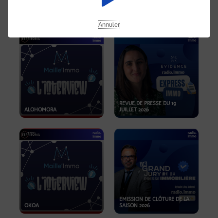
OPPORTUNITÉS… ET SI LE BON
PLAN SE TROUVAIT LÀ OÙ ON
EMISSION SPÉCIALE SIBCA
NE REGARDE PAS ASSEZ ?
2026
Annuler
REVUE DE PRESSE DU 19
ALOHOMORA
JUILLET 2026
EMISSION DE CLÔTURE DE LA
OKOA
SAISON 2026