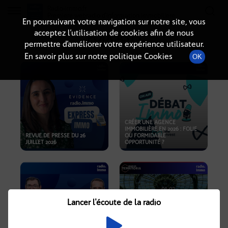
Radio-immo.fr
Premiere webradio d'information immobiliere
En poursuivant votre navigation sur notre site, vous
acceptez l’utilisation de cookies afin de nous
PODCASTS
permettre d’améliorer votre expérience utilisateur.
En savoir plus sur notre politique Cookies
OK
CRÉER UNE AGENCE
IMMOBILIÈRE EN 2026 : FOLIE
REVUE DE PRESSE DU 26
OU FORMIDABLE
JUILLET 2026
OPPORTUNITÉ ?
Lancer l'écoute de la radio
CRISE IMMOBILIÈRE, PRIX EN
BAISSE, NOUVELLES