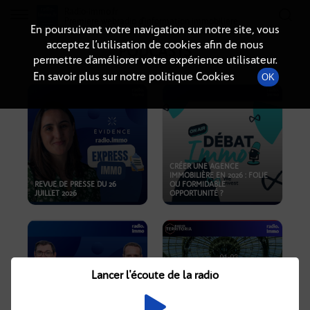
Radio-immo.fr
Premiere webradio d'information immobiliere
En poursuivant votre navigation sur notre site, vous
acceptez l’utilisation de cookies afin de nous
PODCASTS
permettre d’améliorer votre expérience utilisateur.
En savoir plus sur notre politique Cookies
OK
CRÉER UNE AGENCE
IMMOBILIÈRE EN 2026 : FOLIE
REVUE DE PRESSE DU 26
OU FORMIDABLE
JUILLET 2026
OPPORTUNITÉ ?
Lancer l'écoute de la radio
CRISE IMMOBILIÈRE, PRIX EN
BAISSE, NOUVELLES