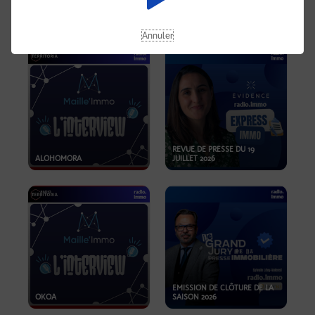
OPPORTUNITÉS… ET SI LE BON
PLAN SE TROUVAIT LÀ OÙ ON
EMISSION SPÉCIALE SIBCA
NE REGARDE PAS ASSEZ ?
2026
Annuler
REVUE DE PRESSE DU 19
ALOHOMORA
JUILLET 2026
EMISSION DE CLÔTURE DE LA
OKOA
SAISON 2026