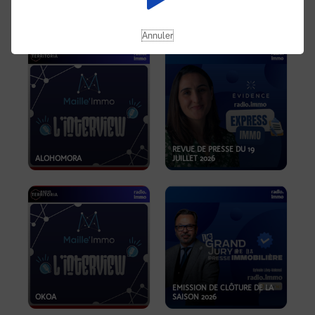
OPPORTUNITÉS… ET SI LE BON
PLAN SE TROUVAIT LÀ OÙ ON
EMISSION SPÉCIALE SIBCA
NE REGARDE PAS ASSEZ ?
2026
Annuler
REVUE DE PRESSE DU 19
ALOHOMORA
JUILLET 2026
EMISSION DE CLÔTURE DE LA
OKOA
SAISON 2026