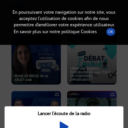
Radio-immo.fr
Premiere webradio d'information immobiliere
En poursuivant votre navigation sur notre site, vous
acceptez l’utilisation de cookies afin de nous
PODCASTS
permettre d’améliorer votre expérience utilisateur.
En savoir plus sur notre politique Cookies
OK
CRÉER UNE AGENCE
IMMOBILIÈRE EN 2026 : FOLIE
REVUE DE PRESSE DU 26
OU FORMIDABLE
JUILLET 2026
OPPORTUNITÉ ?
Lancer l'écoute de la radio
CRISE IMMOBILIÈRE, PRIX EN
BAISSE, NOUVELLES