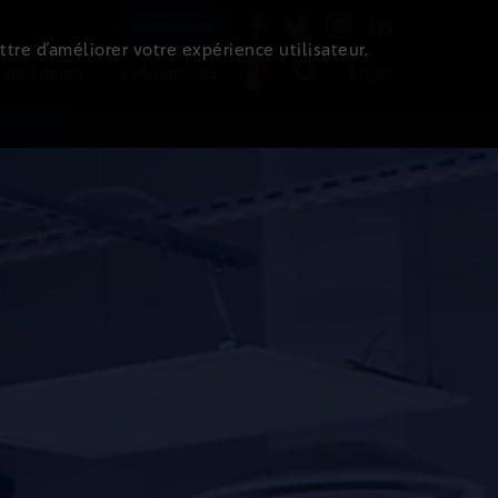
Newsletter
ttre d’améliorer votre expérience utilisateur.
 de l'immo
Evénements
Login