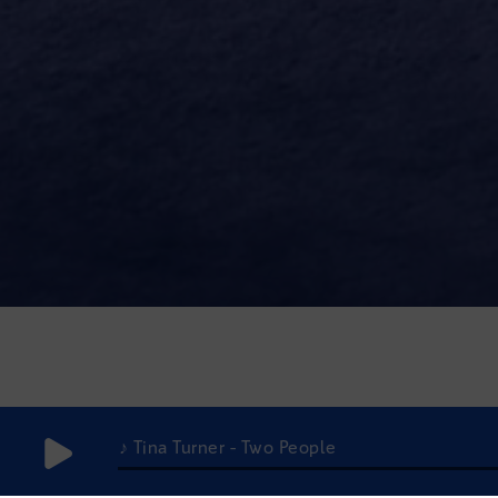
♪ Tina Turner - Two People