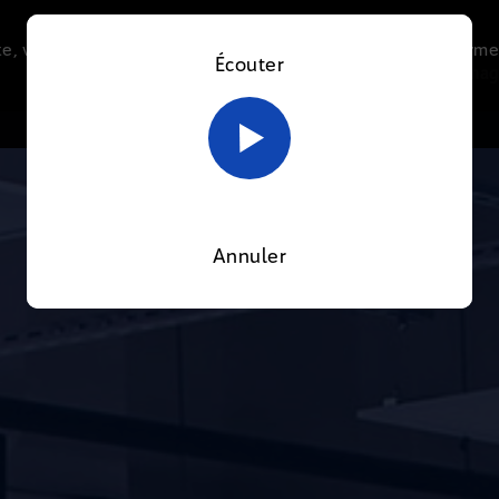
e, vous acceptez l’utilisation de cookies afin de nous perme
Écouter
Le direct
Thématiques
La radio
Le mag
En savoir plus sur notre politique Cookies
OK
Annuler