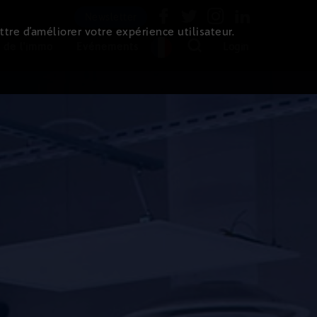
Newsletter
ttre d’améliorer votre expérience utilisateur.
 de l'immo
Evénements
Login