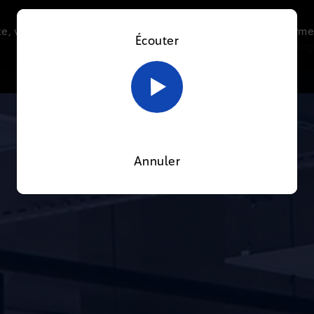
e, vous acceptez l’utilisation de cookies afin de nous perme
Écouter
Le direct
Thématiques
La radio
Le mag
En savoir plus sur notre politique Cookies
OK
Annuler