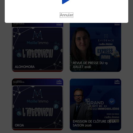
OPPORTUNITÉS… ET SI LE BON
PLAN SE TROUVAIT LÀ OÙ ON
EMISSION SPÉCIALE SIBCA
NE REGARDE PAS ASSEZ ?
2026
Annuler
REVUE DE PRESSE DU 19
ALOHOMORA
JUILLET 2026
EMISSION DE CLÔTURE DE LA
OKOA
SAISON 2026