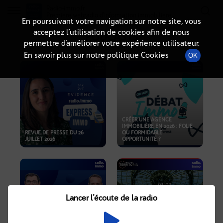
Radio-immo.fr
Premiere webradio d'information immobiliere
En poursuivant votre navigation sur notre site, vous
acceptez l’utilisation de cookies afin de nous
PODCASTS
permettre d’améliorer votre expérience utilisateur.
En savoir plus sur notre politique Cookies
OK
CRÉER UNE AGENCE
IMMOBILIÈRE EN 2026 : FOLIE
REVUE DE PRESSE DU 26
OU FORMIDABLE
JUILLET 2026
OPPORTUNITÉ ?
Lancer l'écoute de la radio
CRISE IMMOBILIÈRE, PRIX EN
BAISSE, NOUVELLES