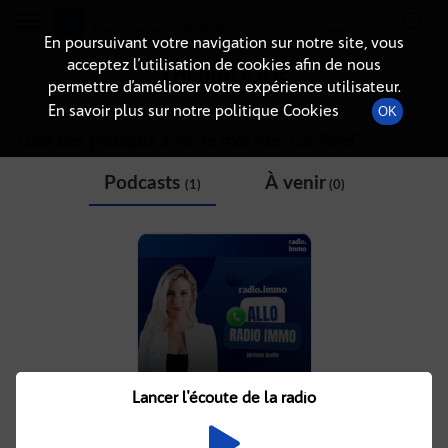
Radio-immo.fr
Premiere webradio d'information immobiliere
En poursuivant votre navigation sur notre site, vous
acceptez l’utilisation de cookies afin de nous
THÉMATIQUE
permettre d’améliorer votre expérience utilisateur.
En savoir plus sur notre politique Cookies
OK
Liste des podcasts avec le mot-clé "
Loi Pinel
"
Podcasts
À venir
(1)
(0)
LOI PINEL OU SCPI : COMMENT
INVESTIR ?
Lancer l'écoute de la radio