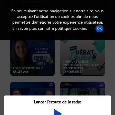
Radio-immo.fr
Premiere webradio d'information immobiliere
En poursuivant votre navigation sur notre site, vous
acceptez l’utilisation de cookies afin de nous
PODCASTS
permettre d’améliorer votre expérience utilisateur.
En savoir plus sur notre politique Cookies
OK
CRÉER UNE AGENCE
IMMOBILIÈRE EN 2026 : FOLIE
REVUE DE PRESSE DU 26
OU FORMIDABLE
JUILLET 2026
OPPORTUNITÉ ?
Lancer l'écoute de la radio
CRISE IMMOBILIÈRE, PRIX EN
BAISSE, NOUVELLES