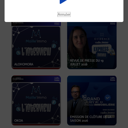
OPPORTUNITÉS… ET SI LE BON
PLAN SE TROUVAIT LÀ OÙ ON
EMISSION SPÉCIALE SIBCA
NE REGARDE PAS ASSEZ ?
2026
Annuler
REVUE DE PRESSE DU 19
ALOHOMORA
JUILLET 2026
EMISSION DE CLÔTURE DE LA
OKOA
SAISON 2026