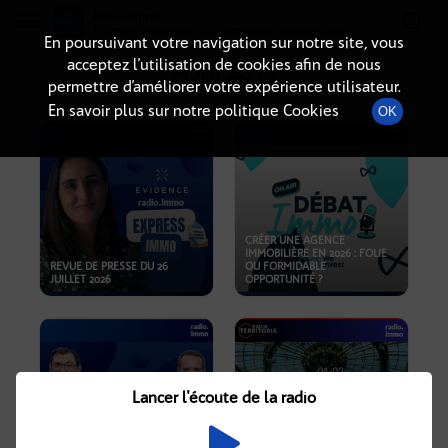
Radio-immo.fr
Premiere webradio d'information immobiliere
En poursuivant votre navigation sur notre site, vous
acceptez l’utilisation de cookies afin de nous
PODCASTS
permettre d’améliorer votre expérience utilisateur.
En savoir plus sur notre politique Cookies
OK
CRÉER UNE AGENCE
IMMOBILIÈRE EN 2026 : FOLIE
REVUE DE PRESSE DU 26
OU FORMIDABLE
JUILLET 2026
OPPORTUNITÉ ?
Lancer l'écoute de la radio
CRISE IMMOBILIÈRE, PRIX EN
BAISSE, NOUVELLES