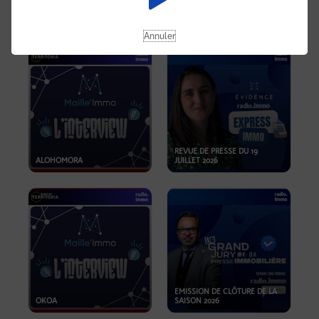
OPPORTUNITÉS… ET SI LE BON
PLAN SE TROUVAIT LÀ OÙ ON
EMISSION SPÉCIALE SIBCA
NE REGARDE PAS ASSEZ ?
2026
Annuler
REVUE DE PRESSE DU 19
ALOHOMORA
JUILLET 2026
EMISSION DE CLÔTURE DE LA
OKOA
SAISON 2026