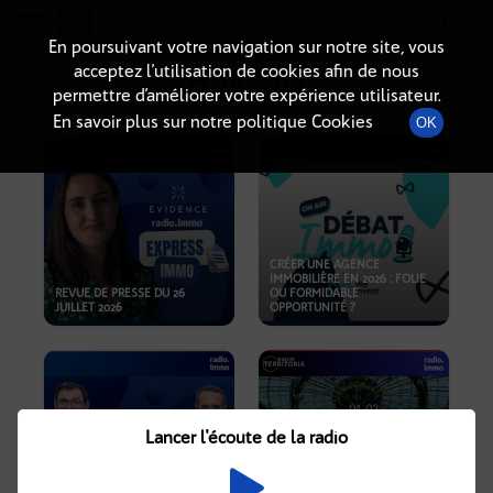
Radio-immo.fr
Premiere webradio d'information immobiliere
En poursuivant votre navigation sur notre site, vous
acceptez l’utilisation de cookies afin de nous
PODCASTS
permettre d’améliorer votre expérience utilisateur.
En savoir plus sur notre politique Cookies
OK
CRÉER UNE AGENCE
IMMOBILIÈRE EN 2026 : FOLIE
REVUE DE PRESSE DU 26
OU FORMIDABLE
JUILLET 2026
OPPORTUNITÉ ?
Lancer l'écoute de la radio
CRISE IMMOBILIÈRE, PRIX EN
BAISSE, NOUVELLES