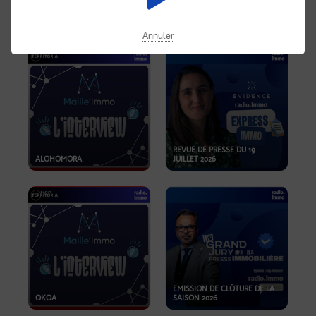
OPPORTUNITÉS… ET SI LE BON
PLAN SE TROUVAIT LÀ OÙ ON
EMISSION SPÉCIALE SIBCA
NE REGARDE PAS ASSEZ ?
2026
Annuler
REVUE DE PRESSE DU 19
ALOHOMORA
JUILLET 2026
EMISSION DE CLÔTURE DE LA
OKOA
SAISON 2026