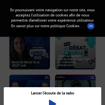
Radio-immo.fr
Premiere webradio d'information immobiliere
En poursuivant votre navigation sur notre site, vous
acceptez l’utilisation de cookies afin de nous
PODCASTS
permettre d’améliorer votre expérience utilisateur.
En savoir plus sur notre politique Cookies
OK
CRÉER UNE AGENCE
IMMOBILIÈRE EN 2026 : FOLIE
REVUE DE PRESSE DU 26
OU FORMIDABLE
JUILLET 2026
OPPORTUNITÉ ?
Lancer l'écoute de la radio
CRISE IMMOBILIÈRE, PRIX EN
BAISSE, NOUVELLES