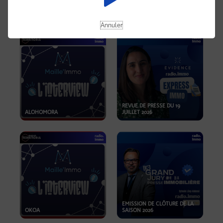
OPPORTUNITÉS… ET SI LE BON
PLAN SE TROUVAIT LÀ OÙ ON
EMISSION SPÉCIALE SIBCA
NE REGARDE PAS ASSEZ ?
2026
Annuler
REVUE DE PRESSE DU 19
ALOHOMORA
JUILLET 2026
EMISSION DE CLÔTURE DE LA
OKOA
SAISON 2026