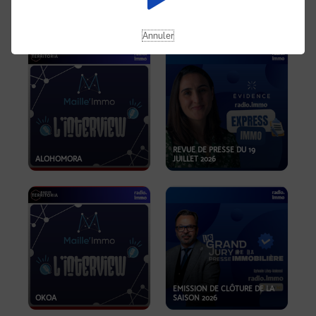
OPPORTUNITÉS… ET SI LE BON
PLAN SE TROUVAIT LÀ OÙ ON
EMISSION SPÉCIALE SIBCA
NE REGARDE PAS ASSEZ ?
2026
Annuler
REVUE DE PRESSE DU 19
ALOHOMORA
JUILLET 2026
EMISSION DE CLÔTURE DE LA
OKOA
SAISON 2026