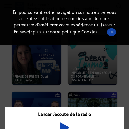
Radio-immo.fr
Premiere webradio d'information immobiliere
En poursuivant votre navigation sur notre site, vous
acceptez l’utilisation de cookies afin de nous
PODCASTS
permettre d’améliorer votre expérience utilisateur.
En savoir plus sur notre politique Cookies
OK
CRÉER UNE AGENCE
IMMOBILIÈRE EN 2026 : FOLIE
REVUE DE PRESSE DU 26
OU FORMIDABLE
JUILLET 2026
OPPORTUNITÉ ?
Lancer l'écoute de la radio
CRISE IMMOBILIÈRE, PRIX EN
BAISSE, NOUVELLES