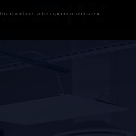
Newsletter
ttre d’améliorer votre expérience utilisateur.
 de l'immo
Evénements
Login