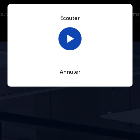
e, vous acceptez l’utilisation de cookies afin de nous perme
Écouter
Le direct
Thématiques
La radio
Le mag
En savoir plus sur notre politique Cookies
OK
Annuler