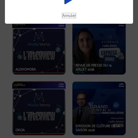
OPPORTUNITÉS… ET SI LE BON
PLAN SE TROUVAIT LÀ OÙ ON
EMISSION SPÉCIALE SIBCA
NE REGARDE PAS ASSEZ ?
2026
Annuler
REVUE DE PRESSE DU 19
ALOHOMORA
JUILLET 2026
EMISSION DE CLÔTURE DE LA
OKOA
SAISON 2026