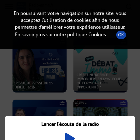
Radio-immo.fr
Premiere webradio d'information immobiliere
En poursuivant votre navigation sur notre site, vous
acceptez l’utilisation de cookies afin de nous
PODCASTS
permettre d’améliorer votre expérience utilisateur.
En savoir plus sur notre politique Cookies
OK
CRÉER UNE AGENCE
IMMOBILIÈRE EN 2026 : FOLIE
REVUE DE PRESSE DU 26
OU FORMIDABLE
JUILLET 2026
OPPORTUNITÉ ?
Lancer l'écoute de la radio
CRISE IMMOBILIÈRE, PRIX EN
BAISSE, NOUVELLES