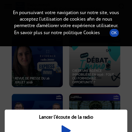
Radio-immo.fr
Premiere webradio d'information immobiliere
En poursuivant votre navigation sur notre site, vous
acceptez l’utilisation de cookies afin de nous
PODCASTS
permettre d’améliorer votre expérience utilisateur.
En savoir plus sur notre politique Cookies
OK
CRÉER UNE AGENCE
IMMOBILIÈRE EN 2026 : FOLIE
REVUE DE PRESSE DU 26
OU FORMIDABLE
JUILLET 2026
OPPORTUNITÉ ?
Lancer l'écoute de la radio
CRISE IMMOBILIÈRE, PRIX EN
BAISSE, NOUVELLES