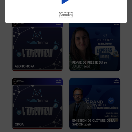
OPPORTUNITÉS… ET SI LE BON
PLAN SE TROUVAIT LÀ OÙ ON
EMISSION SPÉCIALE SIBCA
NE REGARDE PAS ASSEZ ?
2026
Annuler
REVUE DE PRESSE DU 19
ALOHOMORA
JUILLET 2026
EMISSION DE CLÔTURE DE LA
OKOA
SAISON 2026