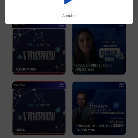
OPPORTUNITÉS… ET SI LE BON
PLAN SE TROUVAIT LÀ OÙ ON
EMISSION SPÉCIALE SIBCA
NE REGARDE PAS ASSEZ ?
2026
Annuler
REVUE DE PRESSE DU 19
ALOHOMORA
JUILLET 2026
EMISSION DE CLÔTURE DE LA
OKOA
SAISON 2026