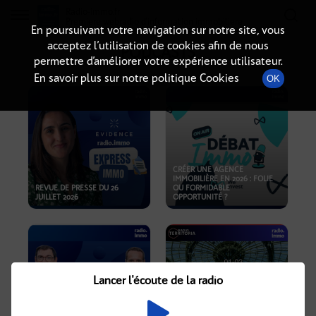
Radio-immo.fr
Premiere webradio d'information immobiliere
En poursuivant votre navigation sur notre site, vous
acceptez l’utilisation de cookies afin de nous
PODCASTS
permettre d’améliorer votre expérience utilisateur.
En savoir plus sur notre politique Cookies
OK
CRÉER UNE AGENCE
IMMOBILIÈRE EN 2026 : FOLIE
REVUE DE PRESSE DU 26
OU FORMIDABLE
JUILLET 2026
OPPORTUNITÉ ?
Lancer l'écoute de la radio
CRISE IMMOBILIÈRE, PRIX EN
BAISSE, NOUVELLES